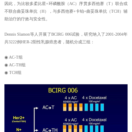
因此，为比较多柔比星+环磷酰胺（AC）序贯多西他赛（T）联合或
不联合曲妥珠单抗（H），与多西他赛+卡铂+曲妥珠单抗（TCH）辅
助治疗的疗效与安全性。
Dennis Slamon等人开展了BCIRG 006试验，研究纳入了2001-2004年
共3222例HER-2阳性乳腺癌患者，随机分成三组：
◉ AC-T组
◉ AC-TH组
◉ TCH组