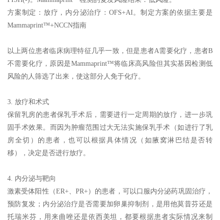
方案制定：放疗，内分泌治疗：OFS+AI。制定方案的依据主要是
Mammaprint™+NCCN指南
以上两位患者临床病理特征几乎一致，但是患者A需要化疗，患者B
不需要化疗，原因是Mammaprint™将临床高风险但其实基因检测低
风险的人筛选了出来，使这部分人免于化疗。
3. 放疗和术式
保留乳房的患者保乳手术后，需要进行一定周期的放疗，进一步巩
固手术效果。而因为肿瘤范围过大无法实施保乳手术（如进行了乳
房全切）的患者，也可以根据具体情况（如腋窝淋巴结是否转
移），决定是否进行放疗。
4. 内分泌与靶向
激素受体阳性（ER+、PR+）的患者，可以口服内分泌药巩固治疗，
预防复发；内分泌治疗是否需要加卵巢抑制剂，是用他莫昔芬还是
托瑞米芬，用来曲唑还是依西美坦，都要根据患者实际情况来制