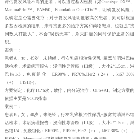
评估复发风险不高的患者，可以通过基因检测（如Oncotype DX™、
MammaPrint™、PAM50、Foundation One CDx™，明确复发风险，
以确定是否需要化疗；对于复发风险明显较高的患者，则可以根据
多基因检测的结果，来寻找更多的治疗方案和药物靶点。也就是“找
到敌人打敌人”，不会“误伤无辜”，杀灭肿瘤的同时保护正常的组
织。
案例一：
患者A，女，49岁，未绝经，行右乳癌根治性保乳+腋窝前哨淋巴结
活检术，术后病理报告：浸润性导管癌（III级），大小2*1.5cm，淋
巴结1/3，免疫组化：ER90%，PR70%,Her2（2+），ki67 30%
（+），FISH(-)。
方案制定：化疗TC*6次，放疗，内分泌治疗：OFS+AI。制定方案的
依据主要是NCCN指南
案例二：
患者B，女，40岁，未绝经，行左乳癌根治性保乳+腋窝前哨淋巴结
活检术，术后病理报告：浸润性导管癌（III级），大小2*1.5cm，淋
巴结1/4，免疫组化：ER90%，PR90%,Her2（+），ki67 30%（+），
FISH(-)。Mammaprint™检测的复发风险结果：低风险。