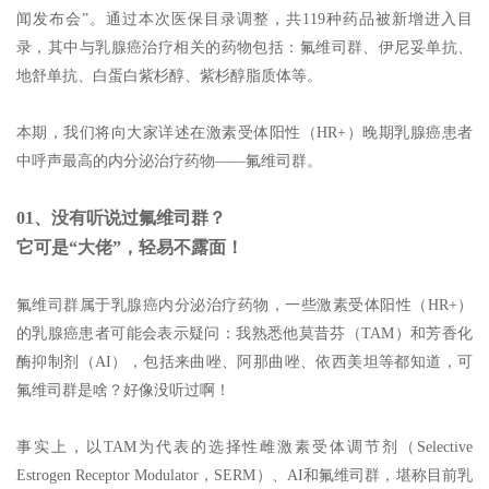
闻发布会”。通过本次医保目录调整，共119种药品被新增进入目
录，其中与乳腺癌治疗相关的药物包括：氟维司群、伊尼妥单抗、
地舒单抗、白蛋白紫杉醇、紫杉醇脂质体等。
本期，我们将向大家详述在激素受体阳性（HR+）晚期乳腺癌患者
中呼声最高的内分泌治疗药物——氟维司群。
01、没有听说过氟维司群？
它可是“大佬”，轻易不露面！
氟维司群属于乳腺癌内分泌治疗药物，一些激素受体阳性（HR+）
的乳腺癌患者可能会表示疑问：我熟悉他莫昔芬（TAM）和芳香化
酶抑制剂（AI），包括来曲唑、阿那曲唑、依西美坦等都知道，可
氟维司群是啥？好像没听过啊！
事实上，以TAM为代表的选择性雌激素受体调节剂（Selective
Estrogen Receptor Modulator，SERM）、AI和氟维司群，堪称目前乳