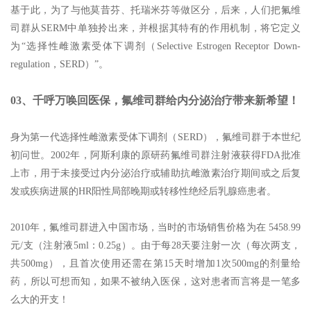
基于此，为了与他莫昔芬、托瑞米芬等做区分，后来，人们把氟维
司群从SERM中单独拎出来，并根据其特有的作用机制，将它定义
为“选择性雌激素受体下调剂（Selective Estrogen Receptor Down-
regulation，SERD）”。
03、千呼万唤回医保，氟维司群给内分泌治疗带来新希望！
身为第一代选择性雌激素受体下调剂（SERD），氟维司群于本世纪
初问世。2002年，阿斯利康的原研药氟维司群注射液获得FDA批准
上市，用于未接受过内分泌治疗或辅助抗雌激素治疗期间或之后复
发或疾病进展的HR阳性局部晚期或转移性绝经后乳腺癌患者。
2010年，氟维司群进入中国市场，当时的市场销售价格为在 5458.99
元/支（注射液5ml：0.25g）。由于每28天要注射一次（每次两支，
共500mg），且首次使用还需在第15天时增加1次500mg的剂量给
药，所以可想而知，如果不被纳入医保，这对患者而言将是一笔多
么大的开支！