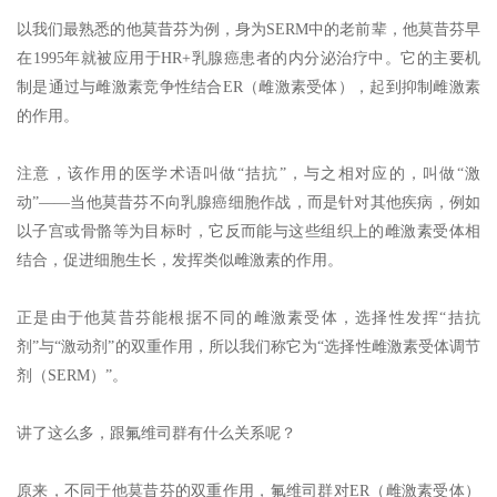
以我们最熟悉的他莫昔芬为例，身为SERM中的老前辈，他莫昔芬早
在1995年就被应用于HR+乳腺癌患者的内分泌治疗中。它的主要机
制是通过与雌激素竞争性结合ER（雌激素受体），起到抑制雌激素
的作用。
注意，该作用的医学术语叫做“拮抗”，与之相对应的，叫做“激
动”——当他莫昔芬不向乳腺癌细胞作战，而是针对其他疾病，例如
以子宫或骨骼等为目标时，它反而能与这些组织上的雌激素受体相
结合，促进细胞生长，发挥类似雌激素的作用。
正是由于他莫昔芬能根据不同的雌激素受体，选择性发挥“拮抗
剂”与“激动剂”的双重作用，所以我们称它为“选择性雌激素受体调节
剂（SERM）”。
讲了这么多，跟氟维司群有什么关系呢？
原来，不同于他莫昔芬的双重作用，氟维司群对ER（雌激素受体）