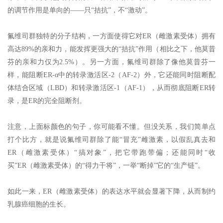
的调节作用是单向的——只“拮抗”，不“激动”。
氟维司群独特的分子结构，一方面使得它对ER（雌激素受体）拥有
高达89%的亲和力，能发挥更强大的“拮抗”作用（相比之下，他莫昔
芬的亲和力仅为2.5%）。另一方面，氟维司群除了像他莫昔芬一
样，能阻断ER-α中的转录激活区-2（AF-2）外，它还能同时阻断配
体结合区域（LBD）和转录激活区-1（AF-1），从而彻底阻断ER转
录，是ER的完全阻断剂。
注意，上面标颜色的句子，你可能看不懂。但没关系，我们简单点
打个比方，就是说氟维司群除了能“冒充”雌激素，以假乱真去和
ER（雌激素受体）“搞对象”，把它带跑带偏；还能同时“收
买”ER（雌激素受体）的“得力干将”，一举“断掉”它的“生产链”。
如此一来，ER（雌激素受体）的表达水平就会显著下降，从而制约
乳腺癌细胞的生长。