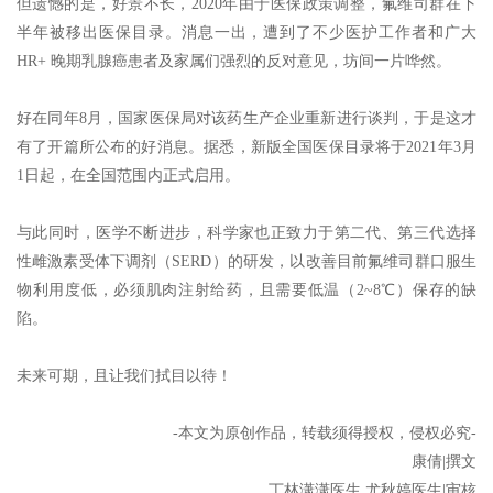
但遗憾的是，好景不长，2020年由于医保政策调整，氟维司群在下
半年被移出医保目录。消息一出，遭到了不少医护工作者和广大
HR+ 晚期乳腺癌患者及家属们强烈的反对意见，坊间一片哗然。
好在同年8月，国家医保局对该药生产企业重新进行谈判，于是这才
有了开篇所公布的好消息。据悉，新版全国医保目录将于2021年3月
1日起，在全国范围内正式启用。
与此同时，医学不断进步，科学家也正致力于第二代、第三代选择
性雌激素受体下调剂（SERD）的研发，以改善目前氟维司群口服生
物利用度低，必须肌肉注射给药，且需要低温（2~8℃）保存的缺
陷。
未来可期，且让我们拭目以待！
-本文为原创作品，转载须得授权，侵权必究-
康倩|撰文
丁林潇潇医生 尤秋婷医生|审核